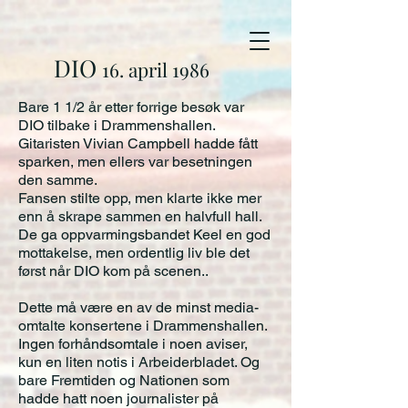
DIO
16. april 1986
Bare 1 1/2 år etter forrige besøk var
DIO tilbake i Drammenshallen.
Gitaristen Vivian Campbell hadde fått
sparken, men ellers var besetningen
den samme.
Fansen stilte opp, men klarte ikke mer
enn å skrape sammen en halvfull hall.
De ga o
ppvarmingsbandet Keel en god
mottakelse, men ordentlig liv ble det
først når DIO kom på scenen..
Dette må være en av de minst media-
omtalte konsertene i Drammenshallen.
Ingen forhåndsomtale i noen aviser,
kun en liten notis i Arbeiderbladet. Og
bare Fremtiden og Nationen som
hadde hatt noen journalister på