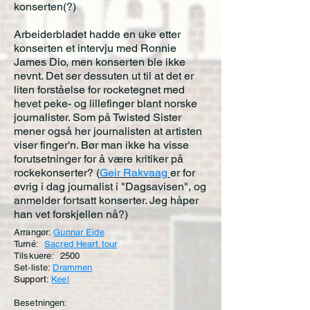
konserten(?)
Arbeiderbladet hadde en uke etter
konserten et intervju med Ronnie
James Dio, men konserten ble ikke
nevnt. Det ser dessuten ut til at det er
liten forståelse for rocketegnet med
hevet peke- og lillefinger blant norske
journalister. Som på Twisted Sister
mener også her journalisten at artisten
viser finger'n. Bør man ikke ha visse
forutsetninger for å være kritiker på
rockekonserter? (
Geir Rakvaag
er for
øvrig i dag journalist i "Dagsavisen", og
anmelder fortsatt konserter. Jeg håper
han vet forskjellen nå?)
Arrangør:
Gunnar Eide
Turné:
Sacred Heart tour
Tilskuere: 2500
Set-liste:
Drammen
Support:
Keel
Besetningen: