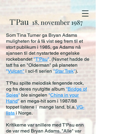
T'Pau
18. november 1987
Som Tina Turner ga Bryan Adams
muligheten for å få vist seg frem til et
stort publikum i 1985, ga Adams nå
sjansen til det nystartede engelske
rockebandet
"
T'Pau
"
. (Navnet hadde de
tatt fra en "Olderman" på planeten
"
Vulcan"
i sci-fi serien
"
Star Trek
"
).
T'Pau
spilte melodisk fengende rock,
og fra deres nyutgitte album
"
Bridge of
Spies
"
ble singelen
"
China in your
Hand
"
en mega-hit som i 1987/88
toppet listene i mange land, bl.a.
VG-
lista
i Norge.
Kritikerne var snillere med T'Pau enn
de var med Bryan Adams. "Alle" var