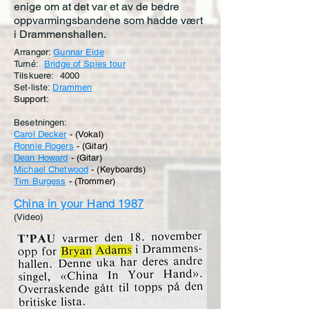
enige om at det var et av de bedre
oppvarmingsbandene som hadde vært
i Drammenshallen.
Arrangør:
Gunnar Eide
Turné:
Bridge of Spies tour
Tilskuere: 4000
Set-liste:
Drammen
Support:
Besetningen:
Carol Decker
- (Vokal)
Ronnie Rogers
- (Gitar)
Dean Howard
- (Gitar
)
Michael Chetwood
- (Keyboards)
Tim Burgess
- (Trommer)
China in your Hand 1987
(Video)