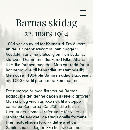
Barnas skidag
22
. mars 1964
1964 var en ny tid for Konnerud. Fra å være
en del av jordbrukskommunen Skoger i
Vestfold, var vi nå plutselig en liten bydel av
storbyen Drammen i Buskerud fylke. Alle var
ikke like fornøyd med det. Man var redd for at
Konnerud ville bli behandlet litt stemoderlig.
Men også i 1964 ble Barnas skidag tilgodesett
med 500.- kr. til premier fra kommunen.
Etter mange år med fint vær på Barnas
skidag, ble det denne dagen skikkelig drittvær.
Men snø og vind var ikke nok til å stoppe
barna på Konnerud. Ca. 250 stilte til start.
Uten at det nevnes i referatene får vi tro at
rennet ble avviklet i de tradisjonelle formene.
Premieutdelingen forgikk dette året på
Sanitetshuset. Jeg er ikke helt sikker, men