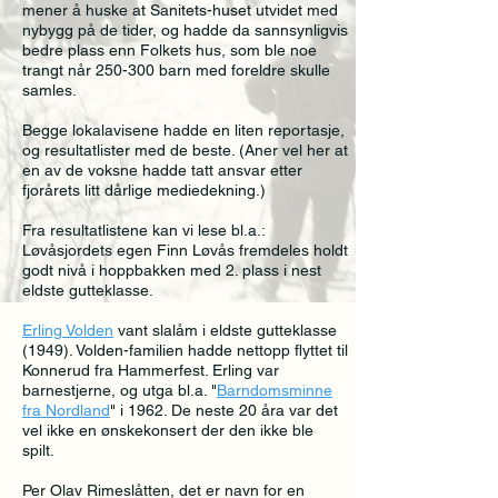
mener å huske at Sanitets-huset utvidet med
nybygg på de tider, og hadde da sannsynligvis
bedre plass enn Folkets hus, som ble noe
trangt når 250-300 barn med foreldre skulle
samles.
Begge lokalavisene hadde en liten reportasje,
og resultatlister med de beste. (Aner vel her at
en av de voksne hadde tatt ansvar etter
fjorårets litt dårlige mediedekning.)
Fra resultatlistene kan vi lese bl.a.:
Løvåsjordets egen Finn Løvås fremdeles holdt
godt nivå i hoppbakken med 2. plass i nest
eldste gutteklasse.
Erling Volden
vant slalåm i eldste gutteklasse
(1949). Volden-familien hadde nettopp flyttet til
Konnerud fra Hammerfest. Erling var
barnestjerne, og utga bl.a. "
Barndomsminne
fra Nordland
" i 1962. De neste 20 åra var det
vel ikke en ønskekonsert der den ikke ble
spilt.
Per Olav Rimeslåtten, det er navn for en