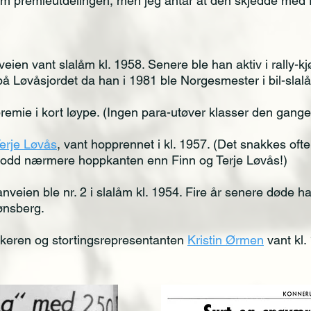
om premieutdelingen, men jeg antar at den skjedde med f
eien vant slalåm kl. 1958. Senere ble han aktiv i rally-kj
på Løvåsjordet da han i 1981 ble Norgesmester i bil-slal
premie i kort løype. (Ingen para-utøver klasser den gang
erje Løvås
, vant hopprennet i kl. 1957. (Det snakkes o
bodd nærmere hoppkanten enn Finn og Terje Løvås!)
eien ble nr. 2 i slalåm kl. 1954. Fire år senere døde h
ønsberg.
tikeren og stortingsrepresentanten
Kristin Ørmen
vant kl.