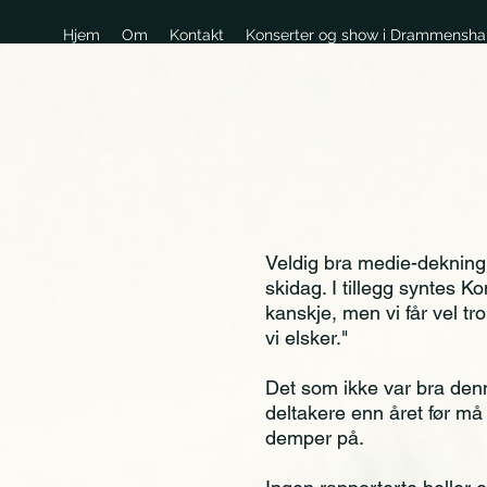
Hjem
Om
Kontakt
Konserter og show i Drammensha
Veldig bra medie-dekning
skidag. I tillegg syntes Ko
kanskje, men vi får vel t
vi elsker."
Det som ikke var bra den
deltakere enn året før må
demper på.