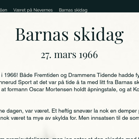
llen
Været på Nevernes
Barnas skidag
Barnas skidag
27
. mars 1966
 i 1966! Både Fremtiden og Drammens Tidende hadde fyl
nnerud Sport at det var på tide å ta med litt fra Barnas sk
ro at formann Oscar Mortensen holdt åpningstale, og at K
ne dagen, var været. Et heftig snøvær la nok en demper 
 nok været ta mye av skylda for. Men innsatsen til de som