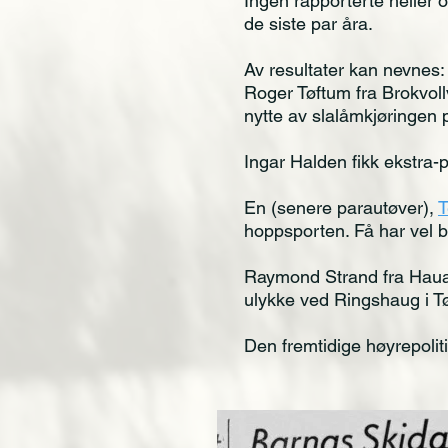
Ingen rapporterte heller 
de siste par åra.
Av resultater kan nevnes:
Roger Tøftum fra Brokvollv
nytte av slalåmkjøringen 
Ingar Halden fikk ekstra-
En (senere parautøver),
T
hoppsporten. Få har vel 
Raymond Strand fra Hauanv
ulykke ved Ringshaug i T
Den fremtidige høyrepoli