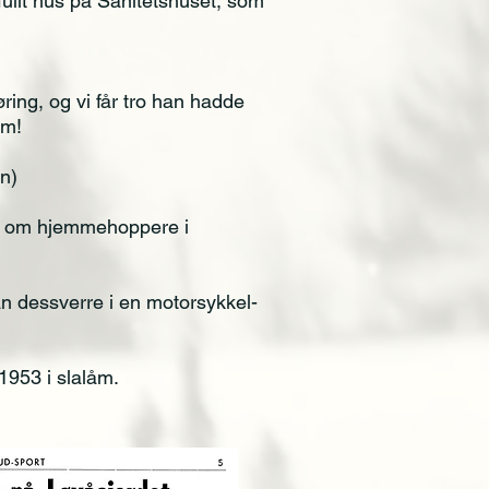
ullt hus på Sanitetshuset, som
øring, og vi får tro han hadde
åm!
en)
fte om hjemmehoppere i
an dessverre i en motorsykkel-
 1953 i slalåm.