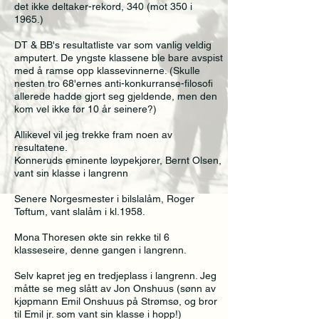
det ikke deltaker-rekord, 340 (mot 350 i
1965.)
DT & BB's resultatliste var som vanlig veldig
amputert. De yngste klassene ble bare avspist
med å ramse opp klassevinnerne. (Skulle
nesten tro 68'ernes anti-konkurranse-filosofi
allerede hadde gjort seg gjeldende, men den
kom vel ikke før 10 år seinere?)
Allikevel vil jeg trekke fram noen av
resultatene.
Konneruds eminente løypekjører, Bernt Olsen,
vant sin klasse i langrenn
Senere Norgesmester i bilslalåm, Roger
Tøftum, vant slalåm i kl.1958.
Mona Thoresen økte sin rekke til 6
klasseseire, denne gangen i langrenn.
Selv kapret jeg en tredjeplass i langrenn. Jeg
måtte se meg slått av Jon Onshuus (sønn av
kjøpmann Emil Onshuus på Strømsø, og bror
til Emil jr. som vant sin klasse i hopp!)