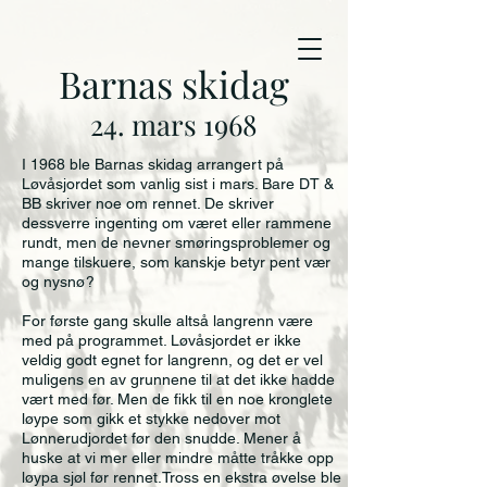
Barnas skidag
24. mars 1968
I 1968 ble Barnas skidag arrangert på
Løvåsjordet som vanlig sist i mars. Bare DT &
BB skriver noe om rennet. De skriver
dessverre ingenting om været eller rammene
rundt, men de nevner smøringsproblemer og
mange tilskuere, som kanskje betyr pent vær
og nysnø?
For første gang skulle altså langrenn være
med på programmet. Løvåsjordet er ikke
veldig godt egnet for langrenn, og det er vel
muligens en av grunnene til at det ikke hadde
vært med før. Men de fikk til en noe kronglete
løype som gikk et stykke nedover mot
Lønnerudjordet før den snudde. Mener å
huske at vi mer eller mindre måtte tråkke opp
løypa sjøl før rennet.Tross en ekstra øvelse ble