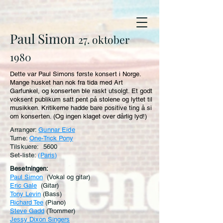
Paul Simon
27. oktober
1980
Dette var Paul Simons første konsert i Norge.
Mange husket han nok fra tida med Art
Garfunkel, og konserten ble raskt utsolgt. Et godt
voksent publikum satt pent på stolene og lyttet til
musikken. Kritikerne hadde bare positive ting å si
om konserten. (Og ingen klaget over dårlig lyd!)
Arrangør:
Gunnar Eide
Turne:
One-Trick Pony
Tilskuere: 5600
Set-liste:
(Paris)
Besetningen:
Paul Simon
(Vokal og gitar)
Eric Gale
(Gitar)
Tony Levin
(Bass)
Richard Tee
(Piano)
Steve Gadd
(Trommer)
Jessy Dixon Singers