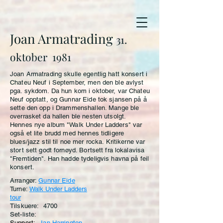
Joan Armatrading
31.
oktober 1981
Joan Armatrading skulle egentlig hatt konsert i
Chateu Neuf i September, men den ble avlyst
pga. sykdom. Da hun kom i oktober, var Chateu
Neuf opptatt, og Gunnar Eide tok sjansen på å
sette den opp i Drammenshallen. Mange ble
overrasket da hallen ble nesten utsolgt.
Hennes nye album "Walk Under Ladders" var
også et lite brudd med hennes tidligere
blues/jazz stil til noe mer rocka. Kritikerne var
stort sett godt fornøyd. Bortsett fra lokalavisa
"Fremtiden". Han hadde tydeligvis havna på feil
konsert.
Arrangør:
Gunnar Eide
Turne:
Walk Under Ladders
tour
Tilskuere: 4700
Set-liste:
Support:
Jan Harrington