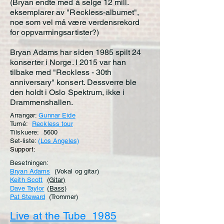
(Bryan endte med å selge 12 mill.
eksemplarer av "Reckless-albumet",
noe som vel må være verdensrekord
for oppvarmingsartister?)
Bryan Adams har siden 1985 spilt 24
konserter i Norge. I 2015 var han
tilbake med "Reckless - 30th
anniversary" konsert. Dessverre ble
den holdt i Oslo Spektrum, ikke i
Drammenshallen.
Arrangør:
Gunnar Eide
Turné:
Reckless tour
Tilskuere: 5600
Set-liste:
(Los Angeles)
Support:
Besetningen:
Bryan Adams
(Vokal og gitar)
Keith Scott
(Gitar)
Dave Taylor
(Bass)
Pat Steward
(Trommer)
Live at the Tube 1985