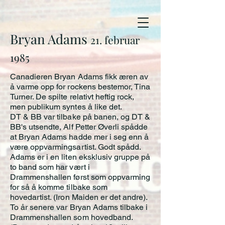
Bryan Adams
21. februar
1985
Canadieren Bryan Adams fikk æren av
å varme opp for rockens bestemor, Tina
Turner. De spilte relativt heftig rock,
men publikum syntes å like det.
DT & BB var tilbake på banen, og DT &
BB's utsendte, Alf Petter Øverli spådde
at Bryan Adams hadde mer i seg enn å
være oppvarmingsartist. Godt spådd.
Adams er i en liten eksklusiv gruppe på
to band som har vært i
Drammenshallen først som oppvarming
for så å komme tilbake som
hovedartist. (Iron Maiden er det andre).
To år senere var Bryan Adams tilbake i
Drammenshallen som hovedband.