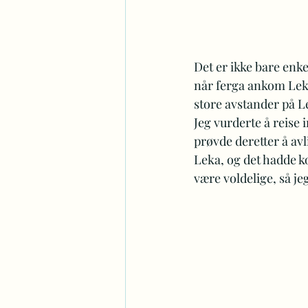
Det er ikke bare enke
når ferga ankom Leka
store avstander på Le
Jeg vurderte å reise 
prøvde deretter å avl
Leka, og det hadde 
være voldelige, så je