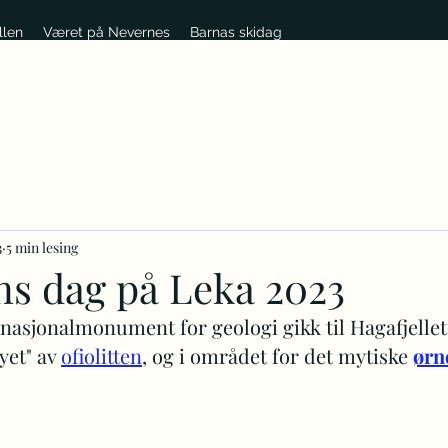
llen
Været på Nevernes
Barnas skidag
3
5 min lesing
ns dag på Leka 2023
 nasjonalmonument for geologi gikk til Hagafjellet
yet" av 
ofiolitten
, og i området for det mytiske 
ørn