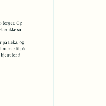
o ferger. Og 
 er ikke så 
r på Leka, og 
t merke til på 
jent for å 