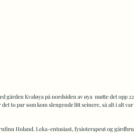
d gården Kvaløya på nordsiden av øya  møtte det opp 22 
r det to par som kom slengende litt seinere, så alt i alt var
 
rnfinn Holand. Leka-entusiast, fysioterapeut og gårdbr