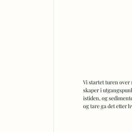
Vi startet turen ove
skaper i utgangspunk
istiden, og sedimente
og tare ga det etter 