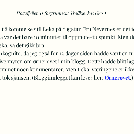
Hagafjellet. (i forgrunnen: Trollkjerkas Geo.)
lt å komme seg til Leka på dagstur. Fra Nevernes er det t
 var det bare 10 minutter til oppmøte-tidspunkt. Men det
ka, så det gikk bra.
inkognito, da jeg også for 12 dager siden hadde vært en tu
ive myten om ørnerovet i min blogg. Dette hadde blitt lag
kommet noen kommentarer. Men Leka-væringene er ikke k
g tok sjansen. (Blogginnlegget kan leses her: 
Ørnerovet
.)