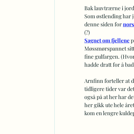
Bak lauvtrærne i jor
Som østlending har j
denne siden for 
nors
(?)
Sagnet om fjellene
 
Møssmørspannet sitt
fine gulfargen. (Hvo
hadde dratt for å bad
Arnfinn forteller at d
tidligere tider var d
også på at her har d
her gikk ute hele året
kom en lengre kulde