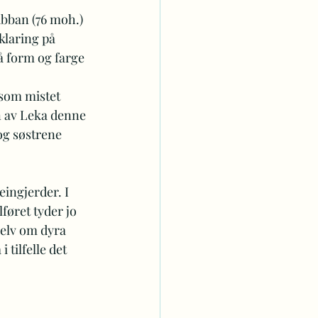
bban (76 moh.) 
klaring på 
å form og farge 
 som mistet 
n av Leka denne 
og søstrene 
eingjerder. I 
føret tyder jo 
Selv om dyra 
i tilfelle det 