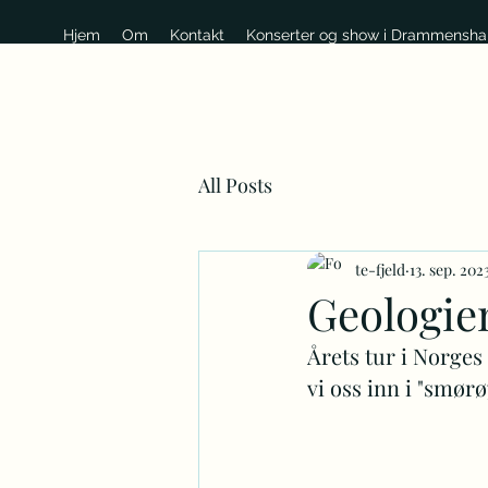
Hjem
Om
Kontakt
Konserter og show i Drammensha
All Posts
te-fjeld
13. sep. 202
Geologie
Årets tur i Norges
vi oss inn i "smørø