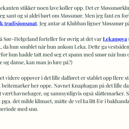
dekanten stikker noen lave koller opp. Det er Møssmørklu
eg sant og si aldri hørt om Møssmør. Men jeg fant en for
k tradisjonsmat
. Jeg antar at Klubban ligner Møssmør p
på Sør-Helgeland forteller for øvrig at det var 
Lekamøya
, da hun snublet når hun ankom Leka. Dette ga vestside
rfor hun hadde tatt med seg et spann med smør når hun 
e og danse, kan man jo lure på?)
et videre oppover i det lille dalføret er stablet opp flere st
et beitemarker her oppe. Navnet Knaphagan på det lille dal
et vært havnehager, og sannsynligvis også slåttemarker. 
 pga. det milde klimaet, måtte de vel ha litt f
ô
r i bakhanda 
periode med snø.