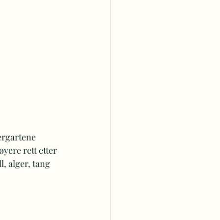
ergartene 
yere rett etter 
, alger, tang 