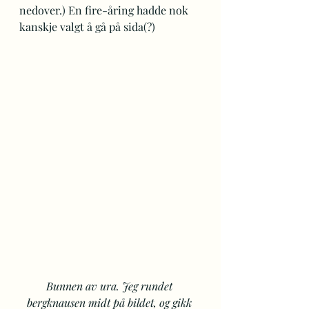
nedover.) En fire-åring hadde nok 
kanskje valgt å gå på sida(?)
Bunnen av ura. Jeg rundet 
bergknausen midt på bildet, og gikk 