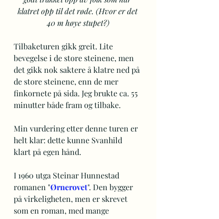
klatret opp til det røde. (Hvor er det 
40 m høye stupet?)
Tilbaketuren gikk greit. Lite 
bevegelse i de store steinene, men 
det gikk nok saktere å klatre ned på 
de store steinene, enn de mer 
finkornete på sida. Jeg brukte ca. 55 
minutter både fram og tilbake.
Min vurdering etter denne turen er 
helt klar: dette kunne Svanhild 
klart på egen hånd.
I 1960 utga Steinar Hunnestad 
romanen "
Ørnerovet
". Den bygger 
på virkeligheten, men er skrevet 
som en roman, med mange 