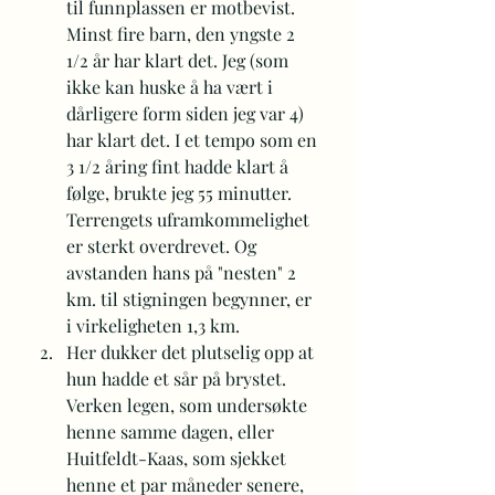
til funnplassen er motbevist. 
Minst fire barn, den yngste 2 
1/2 år har klart det. Jeg (som 
ikke kan huske å ha vært i 
dårligere form siden jeg var 4) 
har klart det. I et tempo som en 
3 1/2 åring fint hadde klart å 
følge, brukte jeg 55 minutter. 
Terrengets uframkommelighet 
er sterkt overdrevet. Og 
avstanden hans på "nesten" 2 
km. til stigningen begynner, er 
i virkeligheten 1,3 km.
Her dukker det plutselig opp at 
hun hadde et sår på brystet. 
Verken legen, som undersøkte 
henne samme dagen, eller 
Huitfeldt-Kaas, som sjekket 
henne et par måneder senere, 