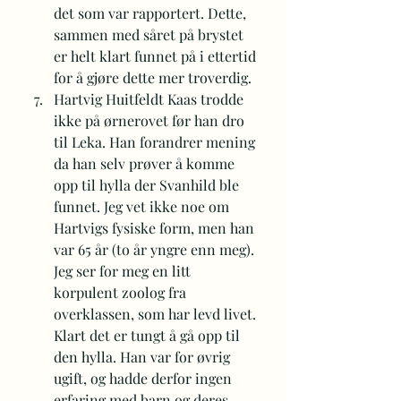
det som var rapportert. Dette,  
sammen med såret på brystet 
er helt klart funnet på i ettertid 
for å gjøre dette mer troverdig.
Hartvig Huitfeldt Kaas trodde 
ikke på ørnerovet før han dro 
til Leka. Han forandrer mening 
da han selv prøver å komme 
opp til hylla der Svanhild ble 
funnet. Jeg vet ikke noe om 
Hartvigs fysiske form, men han 
var 65 år (to år yngre enn meg). 
Jeg ser for meg en litt 
korpulent zoolog fra 
overklassen, som har levd livet. 
Klart det er tungt å gå opp til 
den hylla. Han var for øvrig 
ugift, og hadde derfor ingen 
erfaring med barn og deres 