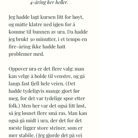
4-åring her heller.
Jeg hadde lagt kursen litt for høyt, 
og måtte klatre ned igjen for å 
komme til bunnen av ura. Da hadde 
jeg brukt 30 minutter, i et tempo en 
fire-åring ikke hadde hatt 
problemer med. 
Oppover ura er det flere valg: man 
kan velge å holde til venstre, og gå 
langs fast fjell hele veien. (Det 
hadde tydeligvis mange gjort før 
meg, for det var tydelige spor etter 
folk.) Men her var det også litt løst, 
så jeg løsnet flere små ras. Man kan 
også gå midt i ura, der det for det 
meste ligger store steiner, som er 
mer stabile. (Jeg gjorde det på vei 