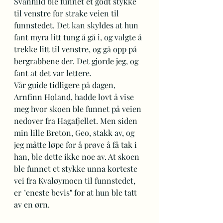
Svanhild ble funnet et godt stykke 
til venstre for strake veien til 
funnstedet. Det kan skyldes at hun 
fant myra litt tung å gå i, og valgte å 
trekke litt til venstre, og gå opp på 
bergrabbene der. Det gjorde jeg, og 
fant at det var lettere. 
Vår guide tidligere på dagen, 
Arnfinn Holand, hadde lovt å vise 
meg hvor skoen ble funnet på veien 
nedover fra Hagafjellet. Men siden 
min lille Breton, Geo, stakk av, og 
jeg måtte løpe for å prøve å få tak i 
han, ble dette ikke noe av. At skoen 
ble funnet et stykke unna korteste 
vei fra Kvaløymoen til funnstedet, 
er "eneste bevis" for at hun ble tatt 
av en ørn.