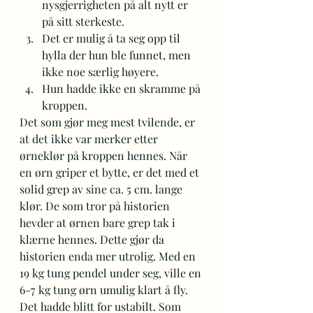
nysgjerrigheten på alt nytt er 
på sitt sterkeste.
Det er mulig å ta seg opp til 
hylla der hun ble funnet, men 
ikke noe særlig høyere.
Hun hadde ikke en skramme på 
kroppen.
Det som gjør meg mest tvilende, er 
at det ikke var merker etter 
ørneklør på kroppen hennes. Når 
en ørn griper et bytte, er det med et 
solid grep av sine ca. 5 cm. lange 
klør. De som tror på historien 
hevder at ørnen bare grep tak i 
klærne hennes. Dette gjør da 
historien enda mer utrolig. Med en 
19 kg tung pendel under seg, ville en 
6-7 kg tung ørn umulig klart å fly. 
Det hadde blitt for ustabilt. Som 