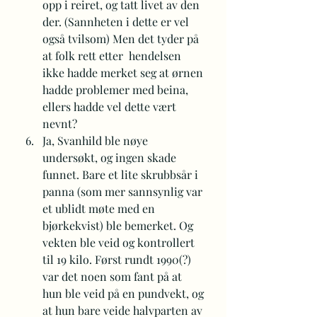
opp i reiret, og tatt livet av den 
der. (Sannheten i dette er vel 
også tvilsom) Men det tyder på 
at folk rett etter  hendelsen 
ikke hadde merket seg at ørnen 
hadde problemer med beina, 
ellers hadde vel dette vært 
nevnt?
Ja, Svanhild ble nøye 
undersøkt, og ingen skade 
funnet. Bare et lite skrubbsår i 
panna (som mer sannsynlig var 
et ublidt møte med en 
bjørkekvist) ble bemerket. Og 
vekten ble veid og kontrollert 
til 19 kilo. Først rundt 1990(?) 
var det noen som fant på at 
hun ble veid på en pundvekt, og 
at hun bare veide halvparten av 