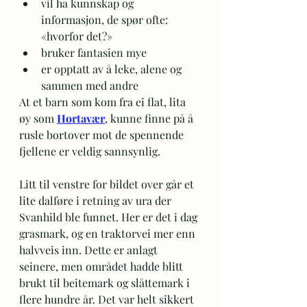
vil ha kunnskap og 
informasjon, de spør ofte: 
«hvorfor det?»
bruker fantasien mye
er opptatt av å leke, alene og 
sammen med andre
At et barn som kom fra ei flat, lita 
øy som 
Hortavær
, kunne finne på å 
rusle bortover mot de spennende 
fjellene er veldig sannsynlig.
Litt til venstre for bildet over går et 
lite dalføre i retning av ura der 
Svanhild ble funnet. Her er det i dag 
grasmark, og en traktorvei mer enn 
halvveis inn. Dette er anlagt 
seinere, men området hadde blitt 
brukt til beitemark og slåttemark i 
flere hundre år. Det var helt sikkert 