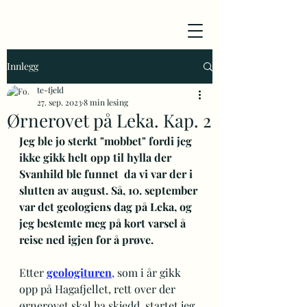
Innlegg
te-fjeld
27. sep. 2023
8 min lesing
Ørnerovet på Leka. Kap. 2
Jeg ble jo sterkt "mobbet" fordi jeg 
ikke gikk helt opp til hylla der 
Svanhild ble funnet  da vi var der i 
slutten av august. Så, 10. september 
var det geologiens dag på Leka, og 
jeg bestemte meg på kort varsel å 
reise ned igjen for å prøve.
Etter 
geologituren
,
 som i år gikk 
opp på Hagafjellet, rett over der 
ørnerovet skal ha skjedd, startet jeg 