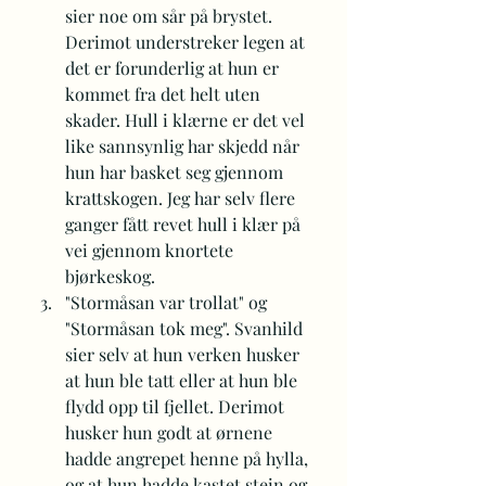
sier noe om sår på brystet. 
Derimot understreker legen at 
det er forunderlig at hun er 
kommet fra det helt uten 
skader. Hull i klærne er det vel 
like sannsynlig har skjedd når 
hun har basket seg gjennom 
krattskogen. Jeg har selv flere 
ganger fått revet hull i klær på 
vei gjennom knortete 
bjørkeskog.
"Stormåsan var trollat" og 
"Stormåsan tok meg". Svanhild 
sier selv at hun verken husker 
at hun ble tatt eller at hun ble 
flydd opp til fjellet. Derimot 
husker hun godt at ørnene 
hadde angrepet henne på hylla, 
og at hun hadde kastet stein og 