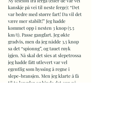
Ny telefon fra ferga (eller de var vel 
kanskje på vei til neste ferge): “Det 
var bedre med større fart! Da vil det 
være mer stabilt!” Jeg hadde 
kommet opp i nesten 3 knop (5.5 
km/t). Passe gangfart. Jeg økte 
gradvis, men da jeg nådde 3,5 knop 
sa det “spionng”, og tauet røyk 
igjen. Nå skal det sies at slepetrossa 
jeg hadde fått utlevert var vel 
egentlig som hyssing å regne i 
slepe-bransjen. Men jeg klarte å få 
til to lengder og binde det opp på 
samme måte. Her var det bare å ta 
tiden til hjelp! 
https://video.wixstatic.com/https://videop
ress.com/embed/NYgTBlGc?
preloadContent=metadata&hd=1&cover=
1