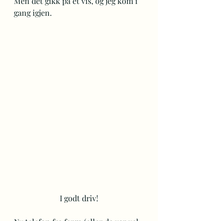
Men det gikk på et vis, og jeg kom i 
gang igjen.  
I godt driv!