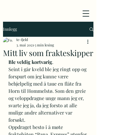
Innlegg
te-fjeld
3. mai 2021
3 min lesing
Mitt liv som frakteskipper
Ble veldig kortvarig
. 
Seint i går kveld ble jeg ringt opp og 
forspurt om jeg kunne være 
behjelpelig med å taue en flåte fra 
Horn til Hommelstø. Som den greie 
og veloppdragne unge mann jeg er, 
svarte jeg ja, da jeg forsto at alle 
mulige andre alternativer var 
forsøkt.  
Oppdraget besto i å møte 
fraktebåten “Rana  Express” utenfor 