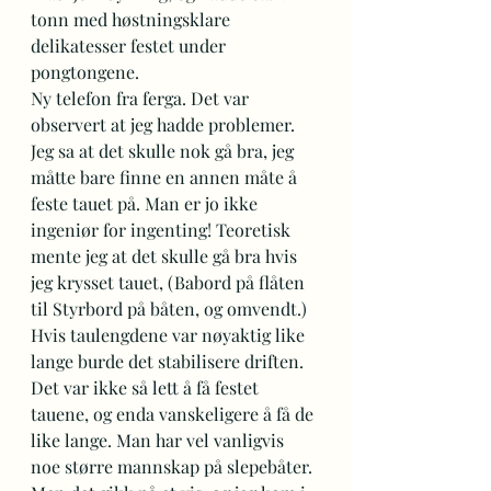
tonn med høstningsklare 
delikatesser festet under 
pongtongene.  
Ny telefon fra ferga. Det var 
observert at jeg hadde problemer. 
Jeg sa at det skulle nok gå bra, jeg 
måtte bare finne en annen måte å 
feste tauet på. Man er jo ikke 
ingeniør for ingenting! Teoretisk 
mente jeg at det skulle gå bra hvis 
jeg krysset tauet, (Babord på flåten 
til Styrbord på båten, og omvendt.) 
Hvis taulengdene var nøyaktig like 
lange burde det stabilisere driften. 
Det var ikke så lett å få festet 
tauene, og enda vanskeligere å få de 
like lange. Man har vel vanligvis 
noe større mannskap på slepebåter. 