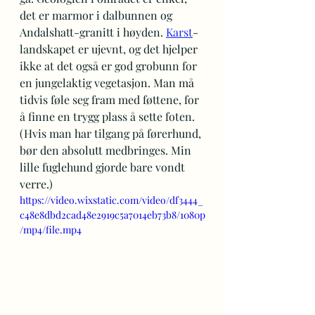
det er marmor i dalbunnen og 
Andalshatt-granitt i høyden. 
Karst
-
landskapet er ujevnt, og det hjelper 
ikke at det også er god grobunn for 
en jungelaktig vegetasjon. Man må 
tidvis føle seg fram med føttene, for 
å finne en trygg plass å sette foten. 
(Hvis man har tilgang på førerhund, 
bør den absolutt medbringes. Min 
lille fuglehund gjorde bare vondt 
verre.) 
https://video.wixstatic.com/video/df3444_
c48e8dbd2cad48e2919c5a7014eb73b8/1080p
/mp4/file.mp4