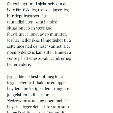
får ro langt inn i sjela, selv om de 
ikke får  fisk. Jeg tror de ljuger. Jeg 
blir dypt frustrert. Og 
tålmodigheten, som i andre 
situasjoner kan være god, 
forsvinner i løpet av 10 minutter. 
Jeg har heller ikke tålmodighet til å 
sette meg ned og "lese" vannet. Der 
noen tydeligvis kan sitte i timevis å 
vente på ett eneste vak, vandrer jeg 
heller videre.
Jeg hadde nå bestemt meg for å 
legge deler av tilbaketuren oppe i 
høyden, for å slippe den kronglete 
jungelstien. Litt sør for 
Nedresvanvatnet, og noen meter 
høyere, ligger det et lite vann som 
heter Kveldtuvvatnet. Det er ofte 