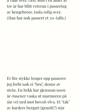
å vade over. Geo, som i en alder av 
tre år har blitt veteran i passering 
av hengebroer, tusla rolig over. 
(Han har nok passert et 20-talls.)
Et lite stykke lenger opp passerer 
jeg forbi nok ei "bru", denne av 
stein. En bekk har gjennom noen 
år-tusener vaska ut marmoren på 
sin vei ned mot hoved-elva. Et "tak" 
av hardere bergart (granitt?) står 