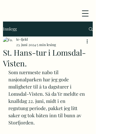
Innlegg
te-fjeld
23. juni 2024
5 min lesing
St. Hans-tur i Lomsdal-
Visten.
Som nærmeste nabo til 
nasjonalparken har jeg gode 
muligheter til å ta dagsturer i 
Lomsdal-Visten. Så da Yr meldte en 
knalldag 22. juni, midt i en 
regntung periode, pakket jeg litt 
saker og tok båten inn til bunn av 
Storfjorden.