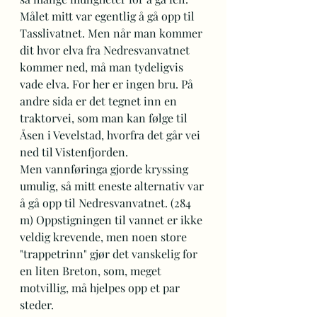
Målet mitt var egentlig å gå opp til 
Tasslivatnet. Men når man kommer 
dit hvor elva fra Nedresvanvatnet 
kommer ned, må man tydeligvis 
vade elva. For her er ingen bru. På 
andre sida er det tegnet inn en 
traktorvei, som man kan følge til 
Åsen i Vevelstad, hvorfra det går vei 
ned til Vistenfjorden.
Men vannføringa gjorde kryssing 
umulig, så mitt eneste alternativ var 
å gå opp til Nedresvanvatnet. (284 
m) Oppstigningen til vannet er ikke 
veldig krevende, men noen store 
"trappetrinn" gjør det vanskelig for 
en liten Breton, som, meget 
motvillig, må hjelpes opp et par 
steder.