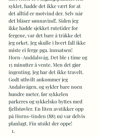
syklet, hadde det ikke vært for at 
det alltid er motvind der. Selv når 
det blåser sønnavind!. Siden jeg 
ikke hadde sjekket rutetider for 
fergene, var det bare å tråkke det 
jeg orket. Jeg skulle i hvert fall ikke 
miste ei ferge pga. innsatsen!  
Horn–Anddalsvåg
. Det ble 1 time og 
15 minutter å vente. Men det gjør 
ingenting. Jeg har det ikke travelt. 
Godt uthvilt ankommer jeg 
Andalsvågen, og sykler bare noen 
hundre meter, før sykkelen 
parkeres og sykkelsko byttes med 
fjellstøvler. En liten avstikker opp 
på 
Horns-tinden
 (885 m) var delvis 
planlagt. Fin utsikt der oppe! 