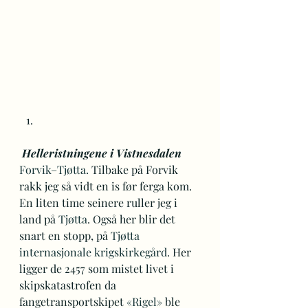
Helleristningene i Vistnesdalen
Forvik–Tjøtta.
 Tilbake på Forvik 
rakk jeg så vidt en is før ferga kom. 
En liten time seinere ruller jeg i 
land på 
Tjøtta
. Også her blir det 
snart en stopp, på 
Tjøtta 
internasjonale krigskirkegård
. Her 
ligger de 2457 som mistet livet i 
skipskatastrofen da 
fangetransportskipet 
«Rigel»
 ble 