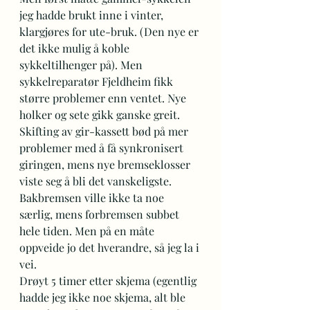
jeg hadde brukt inne i vinter, 
klargjøres for ute-bruk. (Den nye er 
det ikke mulig å koble 
sykkeltilhenger på). Men 
sykkelreparatør Fjeldheim fikk 
større problemer enn ventet. Nye 
holker og sete gikk ganske greit. 
Skifting av gir-kassett bød på mer 
problemer med å få synkronisert 
giringen, mens nye bremseklosser 
viste seg å bli det vanskeligste. 
Bakbremsen ville ikke ta noe 
særlig, mens forbremsen subbet 
hele tiden. Men på en måte 
oppveide jo det hverandre, så jeg la i 
vei. 
Drøyt 5 timer etter skjema (egentlig 
hadde jeg ikke noe skjema, alt ble 