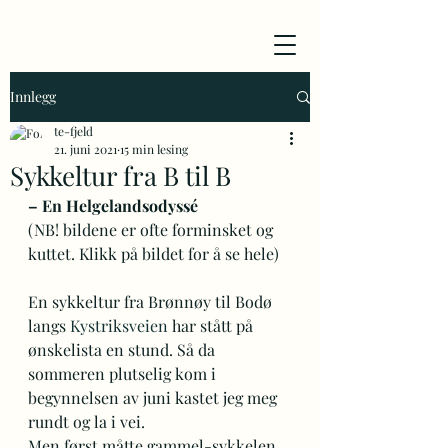
Innlegg
te-fjeld
21. juni 2021
15 min lesing
Sykkeltur fra B til B
– En Helgelandsodyssé
(NB! bildene er ofte forminsket og 
kuttet. Klikk på bildet for å se hele) 
En sykkeltur fra Brønnøy til Bodø 
langs 
Kystriksveien
 har stått på 
ønskelista en stund. Så da 
sommeren plutselig kom i 
begynnelsen av juni kastet jeg meg 
rundt og la i vei. 
Men først måtte gammel-sykkelen 