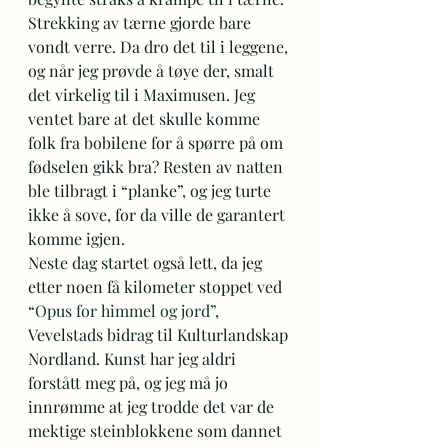
Strekking av tærne gjorde bare 
vondt verre. Da dro det til i leggene, 
og når jeg prøvde å tøye der, smalt 
det virkelig til i Maximusen. Jeg 
ventet bare at det skulle komme 
folk fra bobilene for å spørre på om 
fødselen gikk bra? Resten av natten 
ble tilbragt i “planke”, og jeg turte 
ikke å sove, for da ville de garantert 
komme igjen. 
Neste dag startet også lett, da jeg 
etter noen få kilometer stoppet ved 
“
Opus for himmel og jord”
, 
Vevelstads bidrag til Kulturlandskap 
Nordland. Kunst har jeg aldri 
forstått meg på, og jeg må jo 
innrømme at jeg trodde det var de 
mektige steinblokkene som dannet 