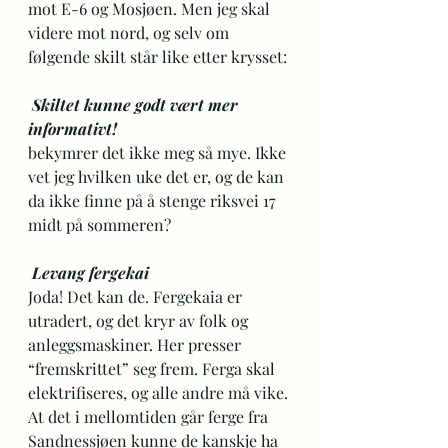
mot E-6 og Mosjøen. Men jeg skal 
videre mot nord, og selv om 
følgende skilt står like etter krysset: 
Skiltet kunne godt vært mer 
informativt!
bekymrer det ikke meg så mye. Ikke 
vet jeg hvilken uke det er, og de kan 
da ikke finne på å stenge riksvei 17 
midt på sommeren?  
Levang fergekai 
Joda! Det kan de. Fergekaia er 
utradert, og det kryr av folk og 
anleggsmaskiner. Her presser 
“fremskrittet” seg frem. Ferga skal 
elektrifiseres, og alle andre må vike. 
At det i mellomtiden går ferge fra 
Sandnessjøen kunne de kanskje ha 