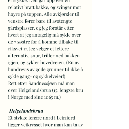
et stykke. Den går oppover en 
relativt bratt bakke, og svinger mot 
høyre på toppen. Alle avkjørsler til 
venstre fører bare til avstengte 
gårdsplasser, og jeg forstår etter 
hvert at jeg antagelig må sykle over 
de 7 søstre for å komme tilbake til 
riksvei 17. Jeg velger et lettere 
alternativ, snur, triller ned bakken 
igjen, og sykler hovedveien. (En av 
hundrevis av gode grunner til ikke å 
sykle gang- og sykkelveier!) 
Rett etter Sandnessjøen må man 
over 
Helgelandsbrua
 (15. lengste bru 
i Norge med sine 1065 m.) 
Helgelandsbrua
Et stykke lengre nord i Leirfjord 
ligger veikrysset hvor man kan ta av 