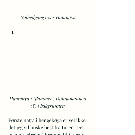
Solnedgang over Hamnøya
Hamnøya i “flammer”. Dønnamannen 
(?) i bakgrunnen.
Første natta i hengekøya er vel ikke 
det jeg vil huske best fra turen. Det 
begynte straks å krampe til i tærne. 