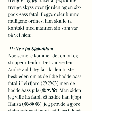
trengte, og jeg luftet at jeg kunne 
trenge skyss over fjorden og en six-
pack Aass fatøl. Begge deler kunne 
muligens ordnes, hun skulle ta 
kontakt med mannen sin som var 
på vei hjem.  
Hytte 1 på Sjøbakken
Noe seinere kommer det en bil og 
stopper utenfor. Det var verten, 
André Zahl. Jeg får da den triste 
beskjeden om at de ikke hadde Aass 
fatøl i Leirfjord (😣😣😥) men de 
hadde Aass pils (😁🤩🤗). Men siden 
jeg ville ha fatøl, så hadde han kjøpt 
Hansa (😭😭😭). Jeg prøvde å gjøre 
slette miner til godt spill, og takket. 
Men etter 10 år i Bergen med øl fra 
Hansens bryggeri er det ikke det jeg 