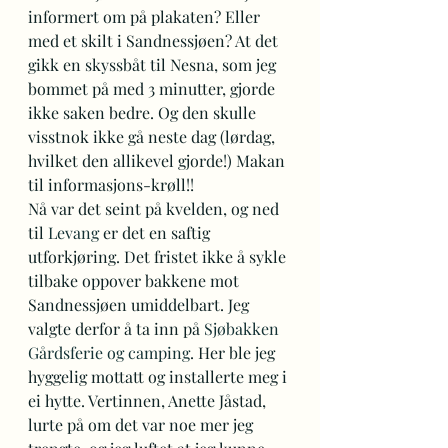
informert om på plakaten? Eller 
med et skilt i Sandnessjøen? At det 
gikk en skyssbåt til Nesna, som jeg 
bommet på med 3 minutter, gjorde 
ikke saken bedre. Og den skulle 
visstnok ikke gå neste dag (lørdag, 
hvilket den allikevel gjorde!) Makan 
til informasjons-krøll!! 
Nå var det seint på kvelden, og ned 
til 
Levang
 er det en saftig 
utforkjøring. Det fristet ikke å sykle 
tilbake oppover bakkene mot 
Sandnessjøen umiddelbart. Jeg 
valgte derfor å ta inn på 
Sjøbakken 
Gårdsferie og camping
. Her ble jeg 
hyggelig mottatt og installerte meg i 
ei hytte. Vertinnen, Anette Jåstad, 
lurte på om det var noe mer jeg 